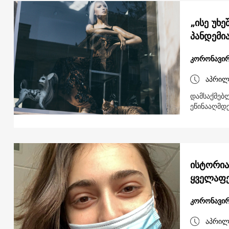
„ისე უხ
პანდემი
კორონავირ
აპრილ
დამსაქმებლ
ეწინააღმდ
ისტორია
ყველაფე
კორონავირ
აპრილ