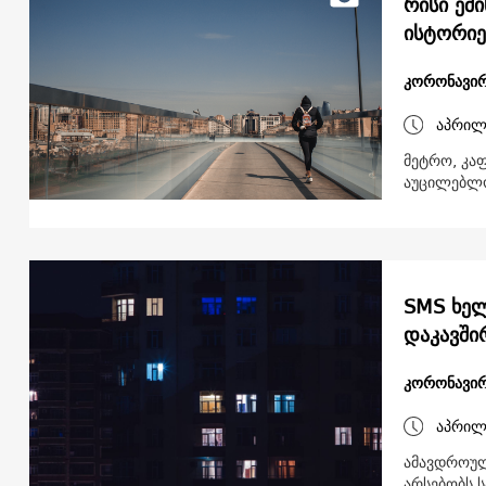
რისი ეშ
ისტორიე
კორონავირ
აპრილ
მეტრო, კა
აუცილებლო
SMS ხელ
დაკავში
კორონავირ
აპრილ
ამავდროულ
არსებობს ს