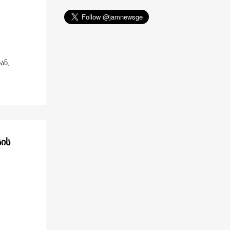
ან,
სის