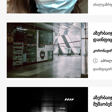
ახალგაზრდ
აზერბაი
დაინფიც
კორონავირ
აპრილ
დაინფიცირ
აზერბაი
მუშაობე