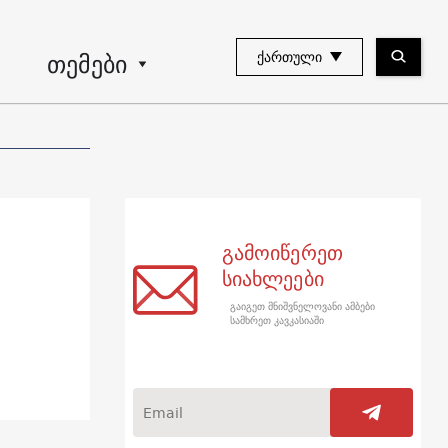
თემები
ᲥᲐᲠᲗᲣᲚᲘ
გამოიწერეთ
სიახლეები
გაიგეთ მნიშვნელოვანი ამბები
სამხრეთ კავკასიაში