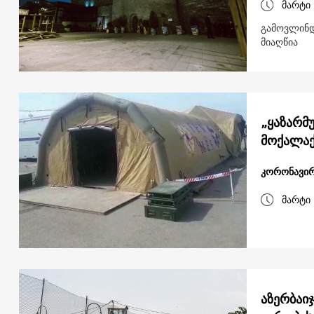
მარტი 
გამოვლინდ
მიაღწია
„ყაზარმ
მოქალაქე
კორონავირ
მარტი 
აზერბაი