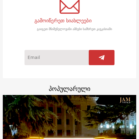
გამოიწერეთ სიახლეები
გაიგეთ მნიშვნელოვანი ამბები სამხრეთ კავკასიაში
პოპულარული