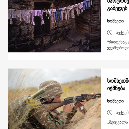
მარტოხე
გაბედეს
სომხეთი
სექტემ
"როდესაც ა
ვეუბნებოდი
სომხეთშ
იქმნება
სომხეთი
სექტემ
„შეიცვალა 