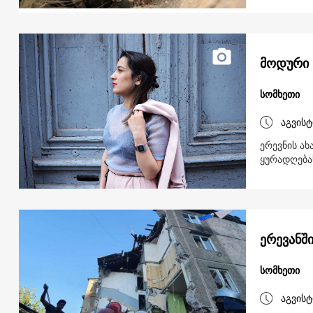
მოდური 
სომხეთი
აგვისტ
ერევნის ა
ყურადღება
ერევანშ
სომხეთი
აგვისტ