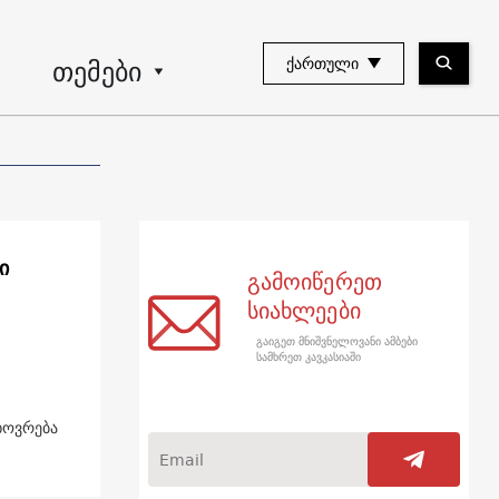
თემები
ᲥᲐᲠᲗᲣᲚᲘ
ი
გამოიწერეთ
სიახლეები
გაიგეთ მნიშვნელოვანი ამბები
სამხრეთ კავკასიაში
ცხოვრება