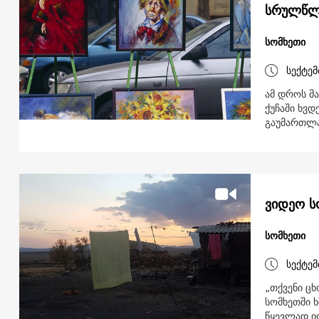
სრულწლო
სომხეთი
სექტემ
ამ დროს მა
ქუჩაში ხვდ
გაუმართლ
ვიდეო ს
სომხეთი
სექტემ
„თქვენი ცხ
სომხეთში 
წყევლად ი