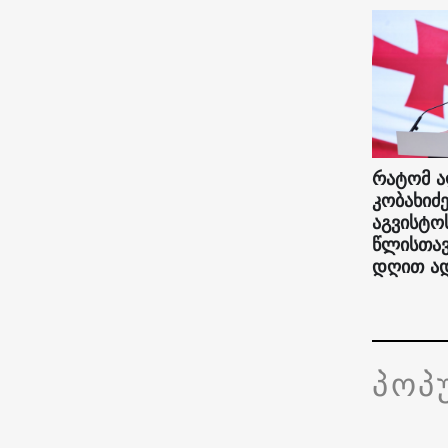
რატომ 
კობახიძ
აგვისტო
წლისთავ
დღით ა
პოპ