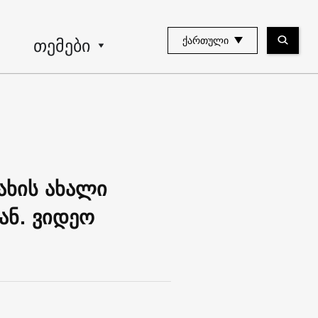
თემები
ᲥᲐᲠᲗᲣᲚᲘ
ახის ახალი
ან. ვიდეო