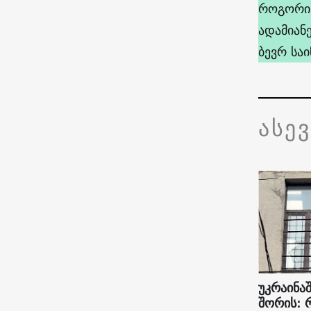
როგორია
ადამიან
ბევრ საი
ასე
უკრაინაშ
შორის: 