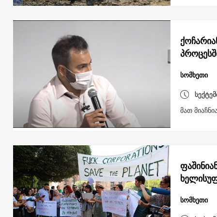
ქოჩარია
პროცესშ
სომხეთი
სექტემ
მათ მიაჩნ
ფაშინია
ხელისუფ
სომხეთი