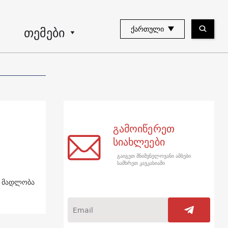
თემები
ᲥᲐᲠᲗᲣᲚᲘ
გამოიწერეთ
სიახლეები
გაიგეთ მნიშვნელოვანი ამბები
სამხრეთ კავკასიაში
ს მადლობა