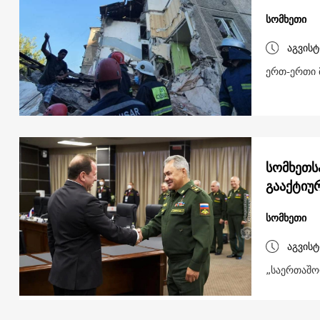
სომხეთი
აგვისტ
ერთ-ერთი მ
სომხეთს
გააქტიუ
სომხეთი
აგვისტ
„საერთაშო