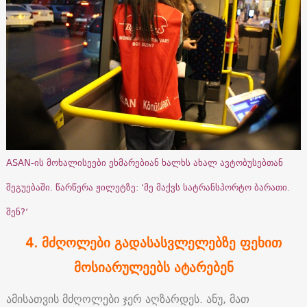
ASAN-ის მოხალისეები ეხმარებიან ხალხს ახალ ავტობუსებთან
შეგუებაში. წარწერა ჟილეტზე: ‘მე მაქვს სატრანსპორტო ბარათი.
შენ?’
4. მძღოლები გადასასვლელებზე ფეხით
მოსიარულეებს ატარებენ
ამისათვის მძღოლები ჯერ აღზარდეს. ანუ, მათ