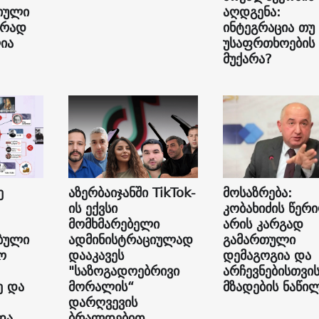
იული
აღდგენა:
ურად
ინტეგრაცია თუ
ია
უსაფრთხოების
მუქარა?
ე
აზერბაიჯანში TikTok-
მოსაზრება:
ის ექვსი
კობახიძის წერ
მომხმარებელი
არის კარგად
ბული
ადმინისტრაციულად
გამართული
ო
დააკავეს
დემაგოგია და
"საზოგადოებრივი
არჩევნებისთვი
ე და
მორალის“
მზადების ნაწი
დარღვევის
და
ბრალდებით