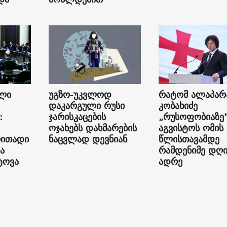
ალი
უგზო-უკვლოდ
რატომ ალაპარ
დაკარგული რუსი
კობახიძე
:
ჯარისკაცების
„რუსოფობიაზე
ოჯახებს დახმარების
აგვისტოს ომის
რითადი
ნაცვლად დევნიან
წლისთავამდე
ა
რამდენიმე დღ
ტოვა
ადრე