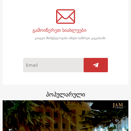
გამოიწერეთ სიახლეები
გაიგეთ მნიშვნელოვანი ამბები სამხრეთ კავკასიაში
პოპულარული