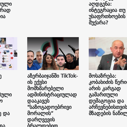
იული
აღდგენა:
ურად
ინტეგრაცია თუ
ია
უსაფრთხოების
მუქარა?
ე
აზერბაიჯანში TikTok-
მოსაზრება:
ის ექვსი
კობახიძის წერ
მომხმარებელი
არის კარგად
ბული
ადმინისტრაციულად
გამართული
ო
დააკავეს
დემაგოგია და
"საზოგადოებრივი
არჩევნებისთვი
ე და
მორალის“
მზადების ნაწი
დარღვევის
და
ბრალდებით