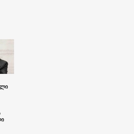
ილი
ს
ლი