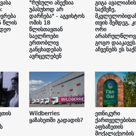
ვასა
"რუსული ანექსია
გიგა ავალიანის
:
უპასუხოდ არ
საქმეზე,
ვრება
დარჩება" - აგვისტოს
მკვლელობიდან
6 წლის
ომის 18
თვის შემდეგ, კ
იდეო
წლისთავთან
ორი
საელჩოები
არასრულწლოვ
ერთობლივ
გოგო დააკავეს
განცხადებას
აჩვენებს ეს საქ
ავრცელებენ
ეთის
Wildberries
ეთნიკური
ყაზახეთში გადადის?
ქართველებისთ
ს
აფხაზეთის
მოქალაქეობის