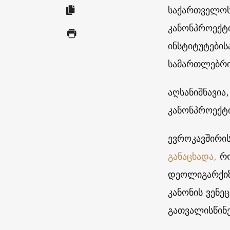
საქართველოს
კანონპროექტი
ინსტიტუტების
სამართლებრივ
აღსანიშნავი
კანონპროექტი
ევროკავშირის
განაცხადა,
რო
დეოლიგარქიზ
კანონის ვენე
გათვალისწინე