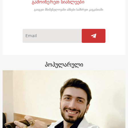
გამოიწერეთ სიახლეები
გაიგეთ მნიშვნელოვანი ამბები სამხრეთ კავკასიაში
პოპულარული