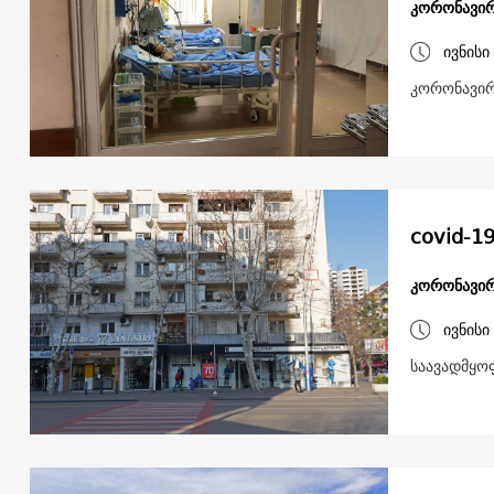
კორონავირ
ივნისი
კორონავირ
covid-1
კორონავირ
ივნისი
საავადმყო