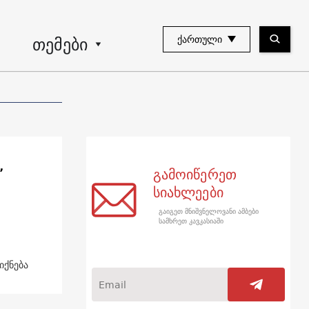
თემები
ᲥᲐᲠᲗᲣᲚᲘ
,
გამოიწერეთ
სიახლეები
გაიგეთ მნიშვნელოვანი ამბები
სამხრეთ კავკასიაში
იქნება