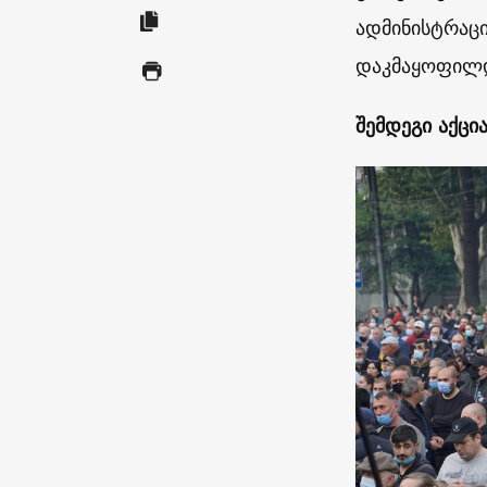
ადმინისტრაცი
დაკმაყოფილდ
შემდეგი აქცი