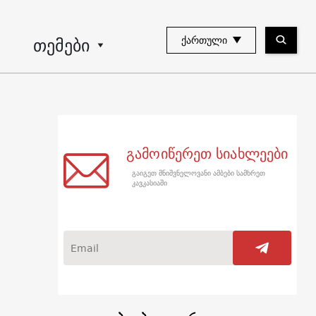
თემები
ᲥᲐᲠᲗᲣᲚᲘ
გამოიწერეთ სიახლეები
გაიგეთ მნიშვნელოვანი ამბები სამხრეთ
კავკასიაში