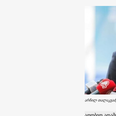
არჩილ თალაკვაძ
ათობით ადამი