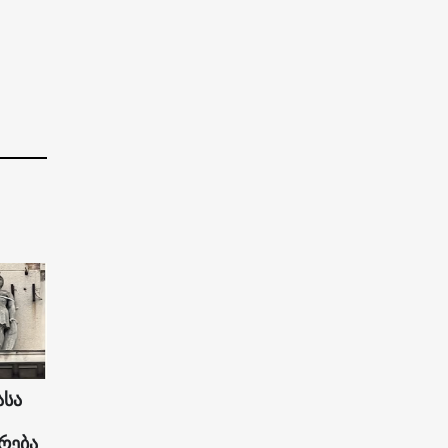
ასა
რება