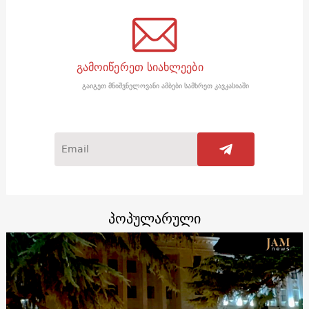
გამოიწერეთ სიახლეები
გაიგეთ მნიშვნელოვანი ამბები სამხრეთ კავკასიაში
პოპულარული