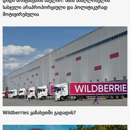
დიდი ბრიტანეთის საელჩო: მზია ამაღლობელის
სასჯელი არაპროპორციული და პოლიტიკურად
მოტივირებულია
Wildberries ყაზახეთში გადადის?