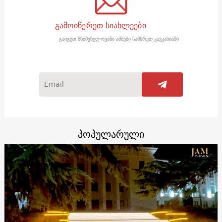
გამოიწერეთ სიახლეები
გაიგეთ მნიშვნელოვანი ამბები სამხრეთ კავკასიაში
პოპულარული