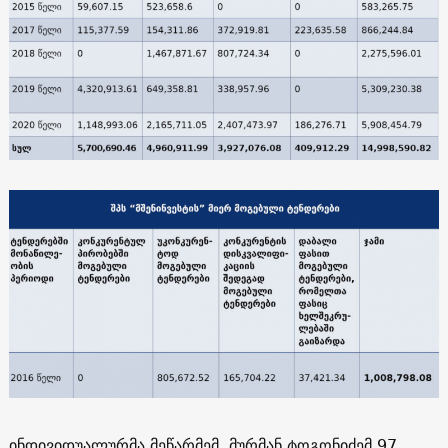
ინდივიდუალურმა მეწარმემ, მურმან ტოგონიძემ 97