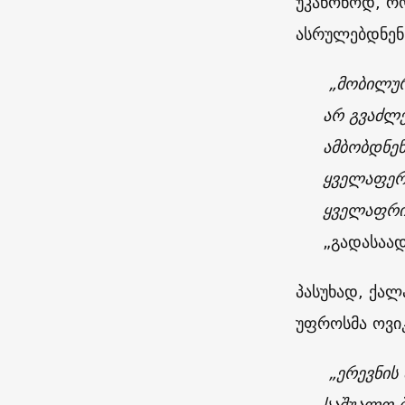
უკანონოდ, რ
ასრულებდნენ
„მობილური
არ გვაძლ
ამბობდნენ
ყველაფერს
ყველაფრი
„გადასაა
პასუხად, ქალ
უფროსმა ოვიკ
„ერევნის
საშუალო ბ