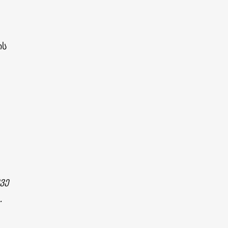
ის
ვე
.