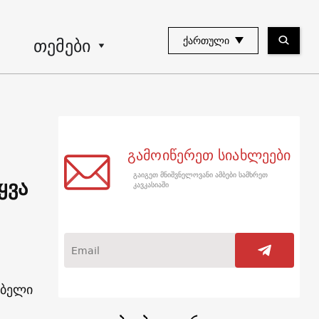
თემები
ᲥᲐᲠᲗᲣᲚᲘ
გამოიწერეთ სიახლეები
გაიგეთ მნიშვნელოვანი ამბები სამხრეთ
ყვა
კავკასიაში
ებელი