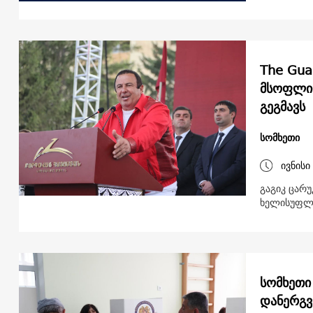
The Gua
მსოფლიო
გეგმავს
სომხეთი
ივნისი
გაგიკ ცარ
ხელისუფლე
სომხეთი
დანერგვ