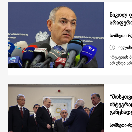
ნიკოლ ფ
არაფერ
სომხეთი-რ
ივლის
"რუსეთის მ
არ უნდა ა
"მოსკოვი
ინტეგრა
განცხად
სომხეთი-რ