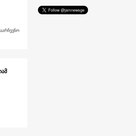
საარჩევნო
იამ