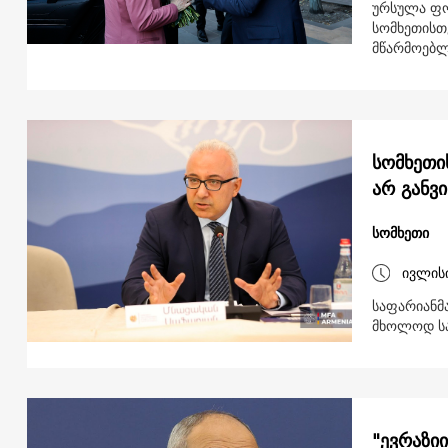
ურსულა ფო
სომხეთისთ
მწარმოებლე
სომხეთი
არ განვ
სომხეთი
ივლის
საფარიანმა
მხოლოდ სა
"ევრაზიი