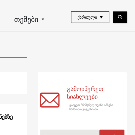
თემები
ᲥᲐᲠᲗᲣᲚᲘ
გამოიწერეთ
სიახლეები
გაიგეთ მნიშვნელოვანი ამბები
სამხრეთ კავკასიაში
ნებზე