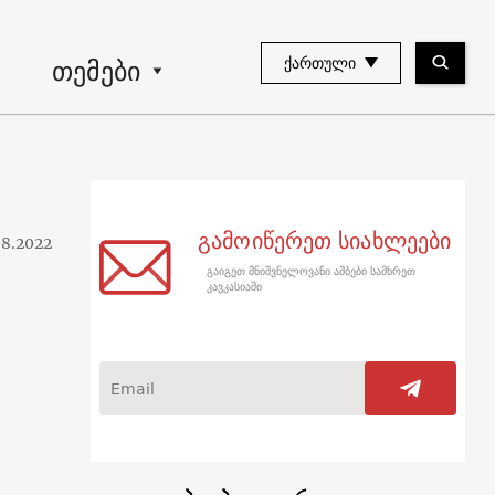
თემები
ᲥᲐᲠᲗᲣᲚᲘ
გამოიწერეთ სიახლეები
08.2022
გაიგეთ მნიშვნელოვანი ამბები სამხრეთ
კავკასიაში