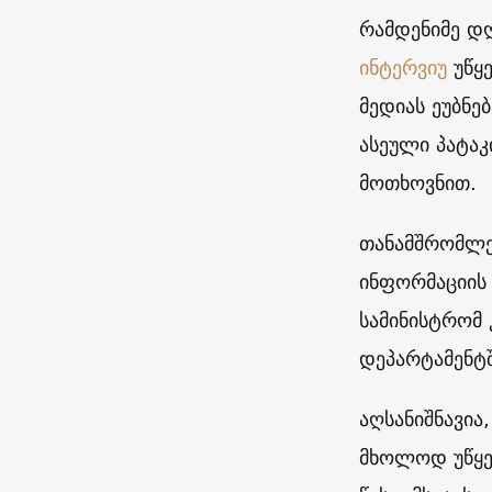
რამდენიმე დ
ინტერვიუ
უწყ
მედიას ეუბნე
ასეული პატა
მოთხოვნით.
თანამშრომლებ
ინფორმაციის 
სამინისტრომ
დეპარტამენტშ
აღსანიშნავია
მხოლოდ უწყე