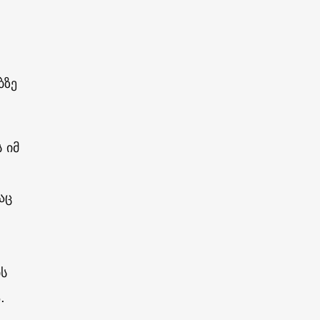
,
ბზე
 იმ
აც
ს
.