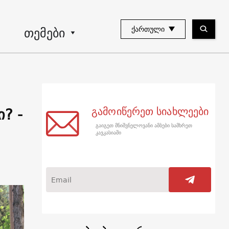
თემები
ᲥᲐᲠᲗᲣᲚᲘ
? -
გამოიწერეთ სიახლეები
გაიგეთ მნიშვნელოვანი ამბები სამხრეთ
კავკასიაში