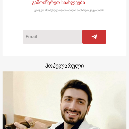
გამოიწერეთ სიახლეები
გაიგეთ მნიშვნელოვანი ამბები სამხრეთ კავკასიაში
პოპულარული