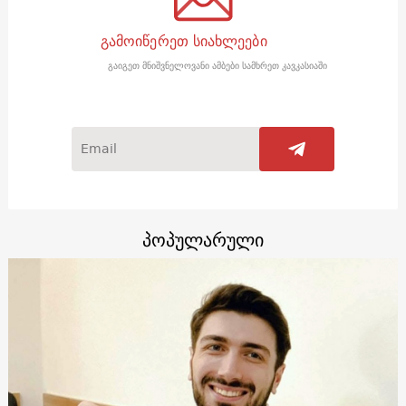
გამოიწერეთ სიახლეები
გაიგეთ მნიშვნელოვანი ამბები სამხრეთ კავკასიაში
პოპულარული