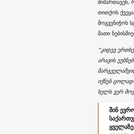
მიმართავენ, 
თითქოს ქვეყა
მოგვენიჭოს ს
მათი ნებისმიე
“კიდევ ერთხე
არავის ეუბნე
მარგველაშვილ
იქნებ ცოლადო
ხელს ვერ მო
შინ ევრ
საქართ
ყველაზე