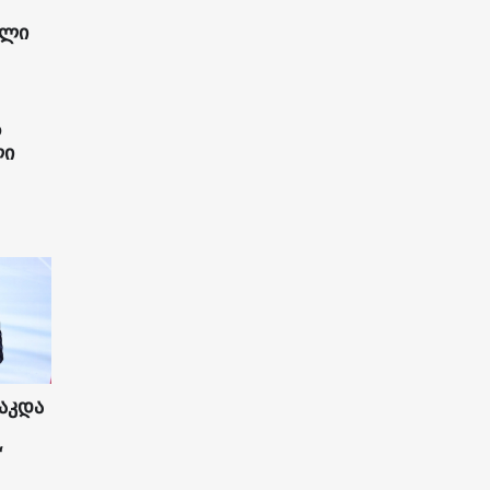
ილი
ს
ლი
აკდა
“