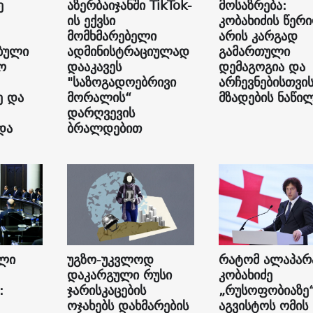
ე
აზერბაიჯანში TikTok-
მოსაზრება:
ის ექვსი
კობახიძის წერ
მომხმარებელი
არის კარგად
ბული
ადმინისტრაციულად
გამართული
ო
დააკავეს
დემაგოგია და
"საზოგადოებრივი
არჩევნებისთვი
ე და
მორალის“
მზადების ნაწი
დარღვევის
და
ბრალდებით
ალი
უგზო-უკვლოდ
რატომ ალაპარ
დაკარგული რუსი
კობახიძე
:
ჯარისკაცების
„რუსოფობიაზე
ოჯახებს დახმარების
აგვისტოს ომის