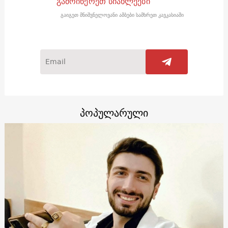
გამოიწერეთ სიახლეები
გაიგეთ მნიშვნელოვანი ამბები სამხრეთ კავკასიაში
პოპულარული