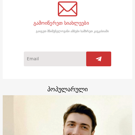
გამოიწერეთ სიახლეები
გაიგეთ მნიშვნელოვანი ამბები სამხრეთ კავკასიაში
პოპულარული