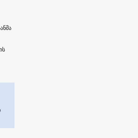
ანმა
ის
ი