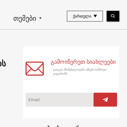
თემები
ᲥᲐᲠᲗᲣᲚᲘ
ის
გამოიწერეთ სიახლეები
გაიგეთ მნიშვნელოვანი ამბები სამხრეთ
კავკასიაში