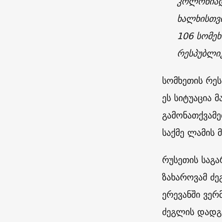
კოლონიად
ხალხისთვ
106 სომეხ
რესპუბლიკ
სომხეთის რეს
ეს სიტუაცია 
გამონათქვამე
საქმე ლამის 
რუსეთის საგ
ზახაროვამ ძე
ერევანში ვერ
ძეგლის დადგმ