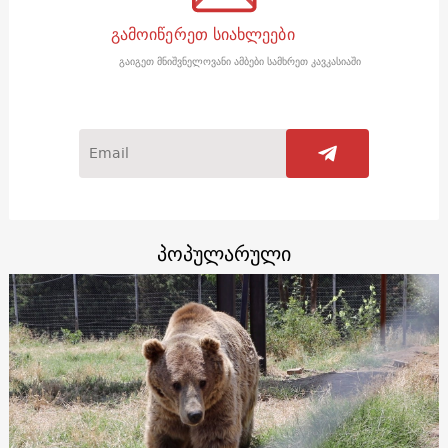
გამოიწერეთ სიახლეები
გაიგეთ მნიშვნელოვანი ამბები სამხრეთ კავკასიაში
პოპულარული