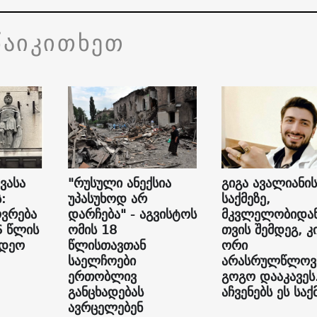
წაიკითხეთ
ვასა
"რუსული ანექსია
გიგა ავალიანის
:
უპასუხოდ არ
საქმეზე,
ვრება
დარჩება" - აგვისტოს
მკვლელობიდან
6 წლის
ომის 18
თვის შემდეგ, კ
იდეო
წლისთავთან
ორი
საელჩოები
არასრულწლოვ
ერთობლივ
გოგო დააკავეს
განცხადებას
აჩვენებს ეს საქ
ავრცელებენ