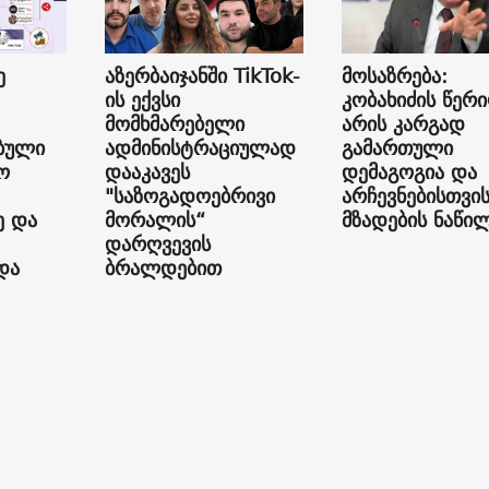
ე
აზერბაიჯანში TikTok-
მოსაზრება:
ის ექვსი
კობახიძის წერ
მომხმარებელი
არის კარგად
ბული
ადმინისტრაციულად
გამართული
ო
დააკავეს
დემაგოგია და
"საზოგადოებრივი
არჩევნებისთვი
ე და
მორალის“
მზადების ნაწი
დარღვევის
და
ბრალდებით