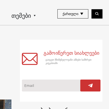
თემები
ᲥᲐᲠᲗᲣᲚᲘ
გამოიწერეთ სიახლეები
გაიგეთ მნიშვნელოვანი ამბები სამხრეთ
კავკასიაში