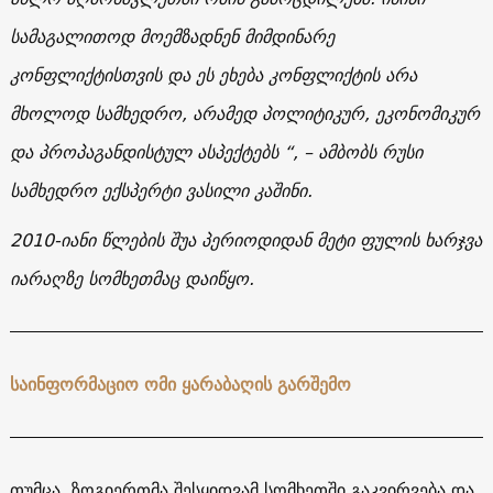
სამაგალითოდ
მოემზადნენ
მიმდინარე
კონფლიქტისთვის
და
ეს
ეხება
კონფლიქტის
არა
მხოლოდ
სამხედრო
,
არამედ
პოლიტიკურ
,
ეკონომიკურ
და
პროპაგანდისტულ
ასპექტებს
“, –
ამბობს რუსი
სამხედრო
ექსპერტი
ვასილი
კაშინი
.
2010-
იანი
წლების
შუა
პერიოდიდან
მეტი
ფულის
ხარჯვა
იარაღზე სომხეთმაც დაიწყო
.
საინფორმაციო ომი ყარაბაღის გარშემო
თუმცა, ზოგიერთმა შესყიდვამ სომხეთში გაკვირვება და