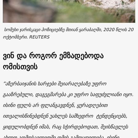
სომეხი ჯარისკაცი პოზიციებზე მთიან ყარაბაღში, 2020 წლის 20
ოქტომბერი. REUTERS
ვინ და როგორ ემზადებოდა
ომისთვის
”
აზერბაიჯანის
ხარჯები
შეიარაღებაზე
უფრო
გააზრებული, დაგეგმარება კი უფრო საფუძვლიანი
იყო
.
ისინი ფულს არ ფლანგავდნენ
,
ყურადღებით
ითვალისწინებდნენ
უახლეს
სამხედრო
ტენდენციებს
,
ყიდულობდნენ იმას
,
რაც
სჭირდებოდათ
,
შეისწავლეს
ახლო
აღმოსავლეთში
ომის
გამოცდილება
.
ისინი