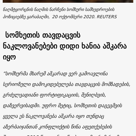
ნაღმტყორცნის ნაღმის ნარჩენი სომხური სამხედროების
პოზიციებზე ყარაბაღში, 20 ოქტომბერი 2020. REUTERS
სომხეთის
თავდაცვის
ნაკლოვანებები
დიდი
ხანია
აშკარა
იყო
”
სომხურმა
მხარემ
აშკარად
ვერ
გამოავლინა
სერიოზული
დამოკიდებულება
თავდაცვის მომზადების
,
გრძელვადიანი
ფორტიფიკაციის
,
შენიღბვის
,
დაზვერვისადმი
.
უფრო
მეტიც
,
სომხეთის
დაგეგმვის
ყველა
ეს
ნაკლოვანება
აშკარა
იყო
თუნდაც
აზერბაიჯანთან
კონფლიქტის
წინა
აფეთქებების