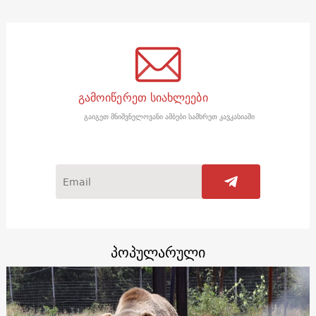
გამოიწერეთ სიახლეები
გაიგეთ მნიშვნელოვანი ამბები სამხრეთ კავკასიაში
პოპულარული