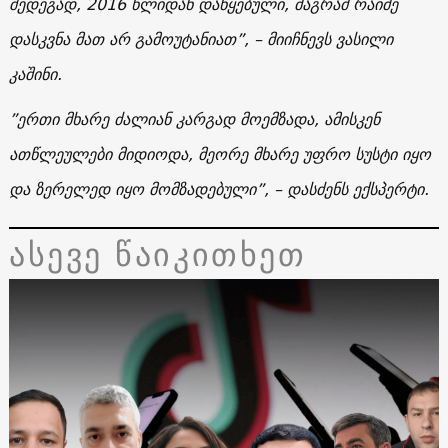
შედეგად
, 2016
წლიდან
დაწყებული
,
მაგრამ
რაიმე
დასკვნა
მათ
არ
გამოუტანიათ
”,
–
მიიჩნევს
ვასილი
კაშინი.
”
ერთი
მხარე
ძალიან
კარგად
მოემზადა
,
ამისკენ
ათწლეულები
მიდიოდა
,
მეორე
მხარე
უფრო
სუსტი
იყო
და
ზერელედ იყო მომზადებული
”, –
დასძენს
ექსპერტი
.
ასევე წაიკითხეთ