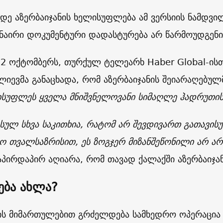
დე აზერბაიჯანის ხელისუფლება ამ ვერსიის ნამდვი
ანაირი დოკუმენტური დადასტურება არ წარმოუდგენი
12 ოქტომბერს, თურქულ ტელეარხ Haber Global-ისთ
ლიევმა განაცხადა, რომ აზერბაიჯანის შეიარაღებულ
ისუფლეს
ყველა
მნიშვნელოვანი
სიმაღლე
ჰადრუთი
სულ
სხვა
საკითხია
,
რატომ
არ
შევდივართ
გათავის
რო
თვალსაზრისით
,
ეს
ზოგჯერ
მიზანშეწონილი
არ
არ
აპირდაპირ აღიარა, რომ თავად ქალაქში აზერბაიჯან
ება ახლა?
ს მიმართულებით გრძელდება სამხედრო ოპერაცია