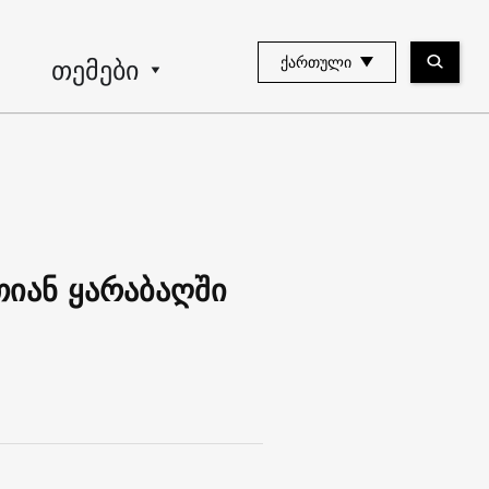
თემები
ᲥᲐᲠᲗᲣᲚᲘ
თიან ყარაბაღში