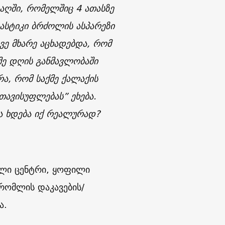
აღში
,
რომელშიც
4
ათასზე
ასტიკი
ბრძოლის
ასპარეზი
ვე
მხარე
აცხადებდა
,
რომ
მე
დღის
განმავლობაში
რა
,
რომ
საქმე
ქალაქის
თავისუფლებას
”
ეხება
.
ა
ხდება
იქ
რეალურად
?
ული ცენტრი, ყოფილი
რომლის დაკავების/
ა.