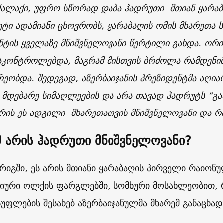
ქალაქი
,
უფრო
სწორად დაბა ჰადრუთი
მთიან
ყარაბ
ეტი
ადამიანი ცხოვრობს, ყარაბაღის ომის მხარეთა
ს
ნტის
ყველაზე
მნიშვნელოვანი
წერტილი გახდა
.
ორი
აკონტროლებდა
,
მაგრამ
მისთვის
ბრძოლა
რამდენი
რეობდა
.
შედეგად
,
აზერბაიჯანის
პრეზიდენტმა
აღია
მდებარე
სიმაღლეების
და
არა
თავად
ჰადრუტს
“
გა
რის
ეს
ადგილი
მხარეთათვის
მნიშვნელოვანი
და
რ
 არის ჰადრუთი მნიშვნელოვანი?
რიგში, ეს არის მთიანი ყარაბაღის პირველი რაიონ
იური ოლქის ფარგლებში, სომხური მოსახლეობით, 
სუფლების შესახებ აზერბაიჯანულმა მხარემ განაცხად