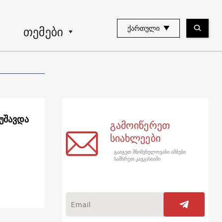
თემები
ᲥᲐᲠᲗᲣᲚᲘ
უშავდა
გამოიწერეთ
სიახლეები
გაიგეთ მნიშვნელოვანი ამბები
სამხრეთ კავკასიაში