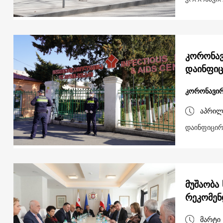
კორონავირ
დაინფი
კორონავირ
აპრილ
დაინფიცირ
მუშაობა
რეკომენ
მარტი 