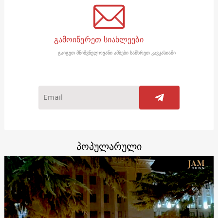
გამოიწერეთ სიახლეები
გაიგეთ მნიშვნელოვანი ამბები სამხრეთ კავკასიაში
პოპულარული