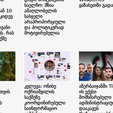
საელჩო: მზია
ყაზახეთში გად
ან 10
ამაღლობელის
 კიდევ
სასჯელი
არაპროპორციული
ვანი
და პოლიტიკურად
ს. რას
მოტივირებულია
ქმე
კვლევა: ონისე
აზერბაიჯანში Ti
თვის
ოქრიაშვილის
ის ექვსი
საქმეზე
მომხმარებელი
ს
კოორდინირებული
ადმინისტრაცი
საინფორმაციო
დააკავეს