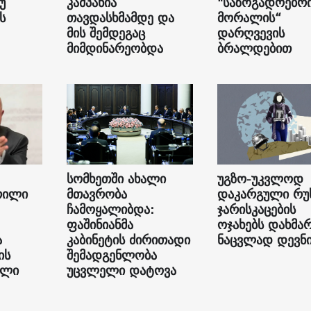
უ
კამპანია
"საზოგადოებრ
ს
თავდასხმამდე და
მორალის“
მის შემდეგაც
დარღვევის
მიმდინარეობდა
ბრალდებით
სომხეთში ახალი
უგზო-უკვლოდ
რილი
მთავრობა
დაკარგული რუ
ჩამოყალიბდა:
ჯარისკაცების
ფაშინიანმა
ოჯახებს დახმა
ა
კაბინეტის ძირითადი
ნაცვლად დევნი
ის
შემადგენლობა
ილი
უცვლელი დატოვა