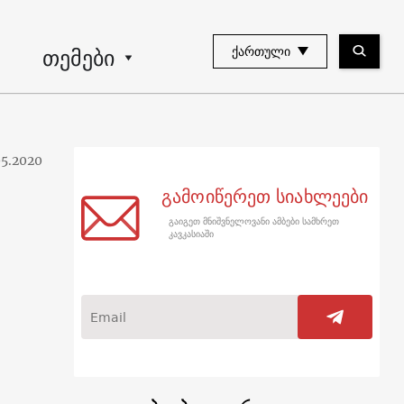
თემები
ᲥᲐᲠᲗᲣᲚᲘ
05.2020
გამოიწერეთ სიახლეები
გაიგეთ მნიშვნელოვანი ამბები სამხრეთ
კავკასიაში