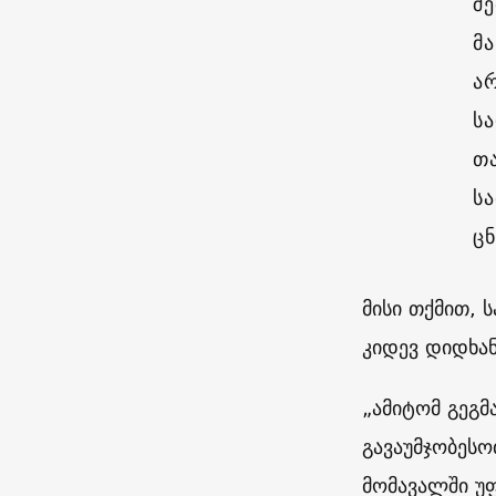
შ
მ
ა
ს
თ
სა
ც
მისი თქმით, 
კიდევ დიდხან
„ამიტომ გეგმ
გავაუმჯობესო
მომავალში უ