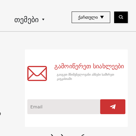
თემები
ᲥᲐᲠᲗᲣᲚᲘ
გამოიწერეთ სიახლეები
გაიგეთ მნიშვნელოვანი ამბები სამხრეთ
კავკასიაში
ო