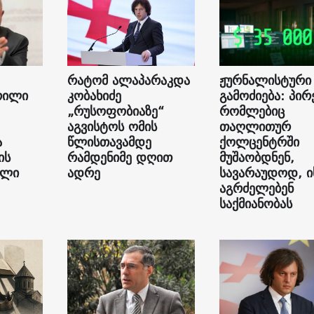
რატომ ალაპარაკდა
ჟურნალისტური
რილი
კობახიძე
გამოძიება: პირ
„რუსოფობიაზე“
რომლებიც
აგვისტოს ომის
თაღლითურ
ა
წლისთავამდე
ქოლცენტრში
ის
რამდენიმე დღით
მუშაობდნენ,
ილი
ადრე
სავარაუდოდ, ი
აგრძელებენ
საქმიანობას