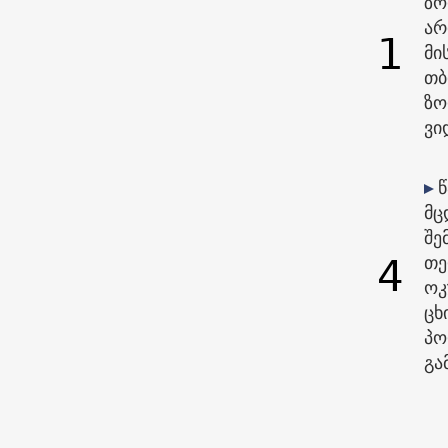
ზო
არ
1
მი
თბ
ზო
ვი
მც
შე
4
თე
ოკ
ცხ
პო
გა