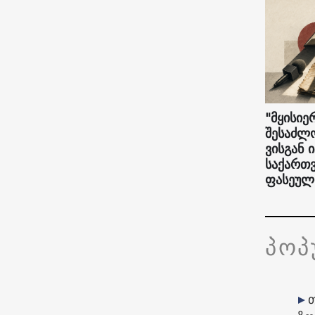
"მყისიე
შესაძლო
ვისგან 
საქართ
ფასეულ
პო