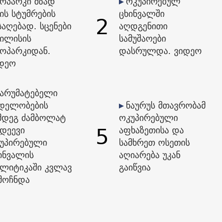
ოპარკი მზად
ოკუპირებულ
ის სტუმრების
ცხინვალში
2
საღებად. სცენები
აღდგენითი
ილისის
სამუშაოები
ოპარკიდან.
დასრულდა. ვიდეო
დეო
წარუმატებელი
დელობების
ნაურუს მთავრობამ
მდეგ ძამბოლატ
ოკუპირებული
5
დეევი
აფხაზეთისა და
უპირებული
სამხრეთ ოსეთის
ინვალის
აღიარება უკან
ლიტიკაში კვლავ
გაიწვია
მოჩნდა