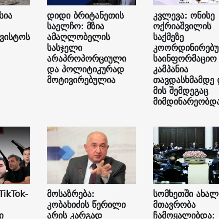
სია
დიდი ბრიტანეთის
კვლევა: ონისე
საელჩო: მზია
ოქრიაშვილის
გვისტოს
ამაღლობელის
საქმეზე
სასჯელი
კოორდინირებ
არაპროპორციული
საინფორმაციო
და პოლიტიკურად
კამპანია
მოტივირებულია
თავდასხმამდე 
მის შემდეგაც
მიმდინარეობდ
TikTok-
მოსაზრება:
სომხეთში ახალ
კობახიძის წერილი
მთავრობა
ი
არის კარგად
ჩამოყალიბდა: