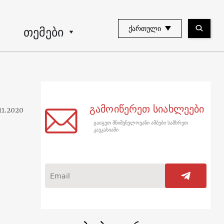
თემები
ᲥᲐᲠᲗᲣᲚᲘ
გამოიწერეთ სიახლეები
11.2020
გაიგეთ მნიშვნელოვანი ამბები სამხრეთ
კავკასიაში