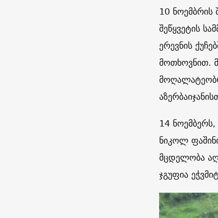
10 ნოემბრის 
შეწყვეტის სა
ერევნის ქუჩე
მოთხოვნით. მ
მოღალატეობრ
აზერბაიჯანი
14 ნოემბერს,
ნიკოლ ფაშინი
მცდელობა აღკ
ჯგუფია ეჭვმი