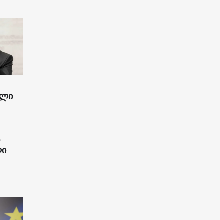
ილი
ს
ლი