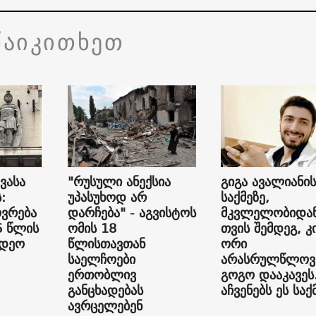
წაიკითხეთ
ვასა
"რუსული ანექსია
გიგა ავალიანის
:
უპასუხოდ არ
საქმეზე,
ვრება
დარჩება" - აგვისტოს
მკვლელობიდან
6 წლის
ომის 18
თვის შემდეგ, კ
იდეო
წლისთავთან
ორი
საელჩოები
არასრულწლოვ
ერთობლივ
გოგო დააკავეს
განცხადებას
აჩვენებს ეს საქ
ავრცელებენ