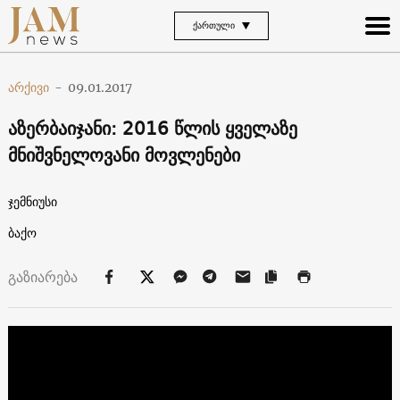
ᲥᲐᲠᲗᲣᲚᲘ
არქივი
-
09.01.2017
აზერბაიჯანი: 2016 წლის ყველაზე
მნიშვნელოვანი მოვლენები
ჯემნიუსი
ბაქო
გაზიარება