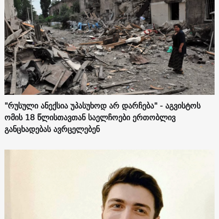
"რუსული ანექსია უპასუხოდ არ დარჩება" - აგვისტოს
ომის 18 წლისთავთან საელჩოები ერთობლივ
განცხადებას ავრცელებენ