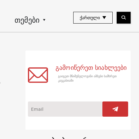
თემები
ᲥᲐᲠᲗᲣᲚᲘ
გამოიწერეთ სიახლეები
გაიგეთ მნიშვნელოვანი ამბები სამხრეთ
ს
კავკასიაში