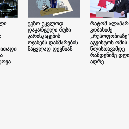
ალი
უგზო-უკვლოდ
რატომ ალაპარ
დაკარგული რუსი
კობახიძე
:
ჯარისკაცების
„რუსოფობიაზე
ოჯახებს დახმარების
აგვისტოს ომის
რითადი
ნაცვლად დევნიან
წლისთავამდე
ა
რამდენიმე დღ
ტოვა
ადრე