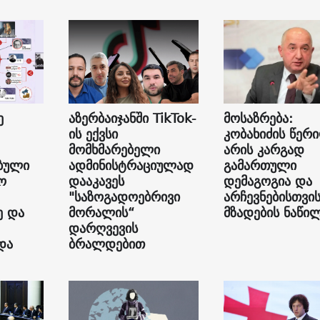
ე
აზერბაიჯანში TikTok-
მოსაზრება:
ის ექვსი
კობახიძის წერ
მომხმარებელი
არის კარგად
ბული
ადმინისტრაციულად
გამართული
ო
დააკავეს
დემაგოგია და
"საზოგადოებრივი
არჩევნებისთვი
ე და
მორალის“
მზადების ნაწი
დარღვევის
და
ბრალდებით