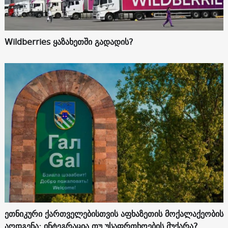
Wildberries ყაზახეთში გადადის?
ეთნიკური ქართველებისთვის აფხაზეთის მოქალაქეობის
აღდგენა: ინტეგრაცია თუ უსაფრთხოების მუქარა?