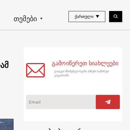
თემები
ᲥᲐᲠᲗᲣᲚᲘ
ამ
გამოიწერეთ სიახლეები
გაიგეთ მნიშვნელოვანი ამბები სამხრეთ
კავკასიაში