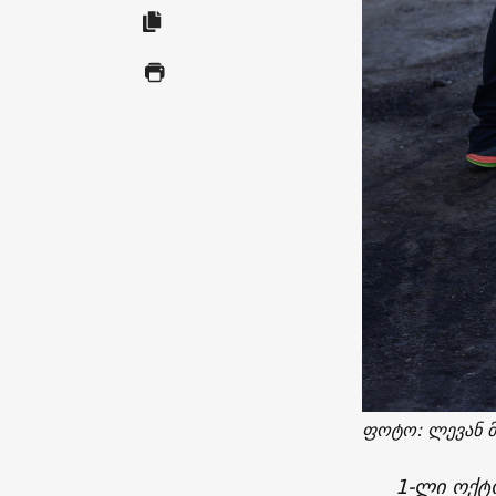
ფოტო: ლევან მ
1-ლი ოქტ