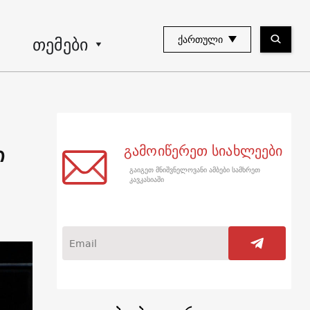
თემები
ᲥᲐᲠᲗᲣᲚᲘ
ი
გამოიწერეთ სიახლეები
გაიგეთ მნიშვნელოვანი ამბები სამხრეთ
კავკასიაში