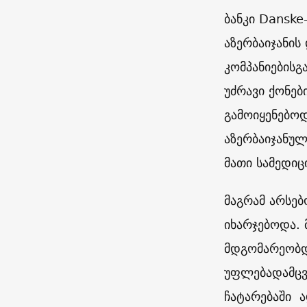
ბანკი
Danske
აზერბაიჯანი
კომპანიებისგ
უძრავი ქონებ
გამოიყენებოდ
აზერბაიჯანუ
მათი სამედიც
მაგრამ არსებ
იხარჯებოდა. მ
მდგომარეობდა
უფლებადამცვე
ჩატარებაში ა