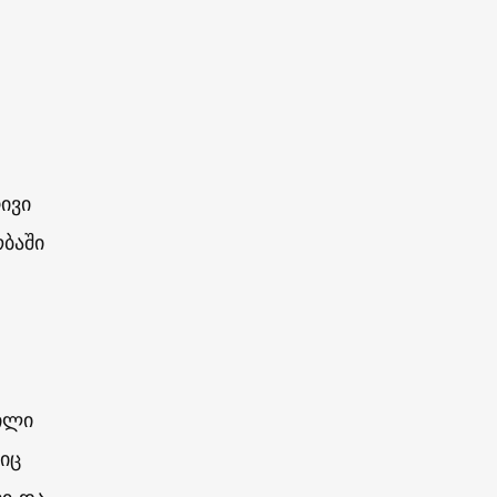
ივი
ობაში
ილი
იც