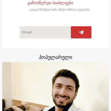
გამოიწერეთ სიახლეები
გაიგეთ მნიშვნელოვანი ამბები სამხრეთ კავკასიაში
პოპულარული