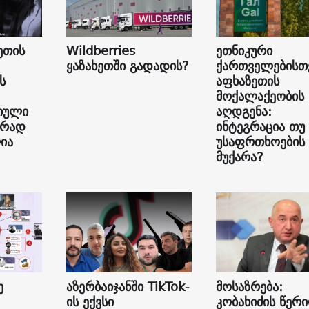
ეთის
Wildberries
ეთნიკური
ყაზახეთში გადადის?
ქართველებისთ
ს
აფხაზეთის
მოქალაქეობის
იული
აღდგენა:
ურად
ინტეგრაცია თუ
ია
უსაფრთხოების
მუქარა?
ე
აზერბაიჯანში TikTok-
მოსაზრება:
ის ექვსი
კობახიძის წერ