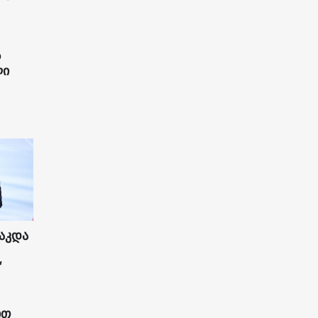
ს
ლი
აკდა
“
ით