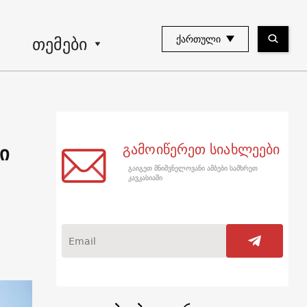
თემები
ᲥᲐᲠᲗᲣᲚᲘ
ი
გამოიწერეთ სიახლეები
გაიგეთ მნიშვნელოვანი ამბები სამხრეთ
კავკასიაში