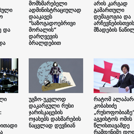
მომხმარებელი
არის კარგად
ბული
ადმინისტრაციულად
გამართული
ო
დააკავეს
დემაგოგია და
"საზოგადოებრივი
არჩევნებისთვი
ე და
მორალის“
მზადების ნაწი
დარღვევის
და
ბრალდებით
ალი
უგზო-უკვლოდ
რატომ ალაპარ
დაკარგული რუსი
კობახიძე
:
ჯარისკაცების
„რუსოფობიაზე
ოჯახებს დახმარების
აგვისტოს ომის
რითადი
ნაცვლად დევნიან
წლისთავამდე
ა
რამდენიმე დღ