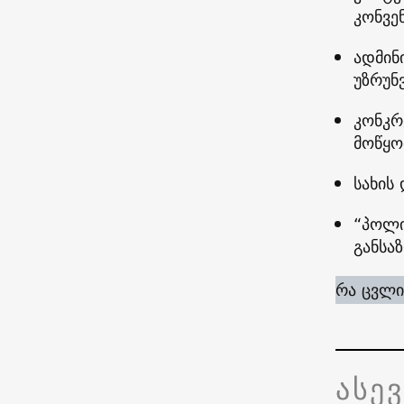
კონვე
ადმინ
უზრუნ
კონკრ
მოწყო
სახის
“პოლი
განსა
რა ცვლი
ასე