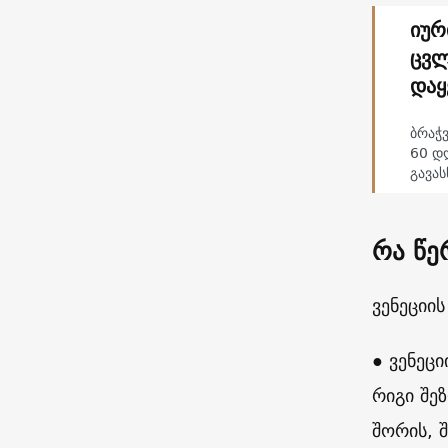
იურ
ცვლ
დაყ
ბრაჭვ
60 დ
გავა
რა წე
ვენეციი
● ვენეც
რიგი შე
შორის, 