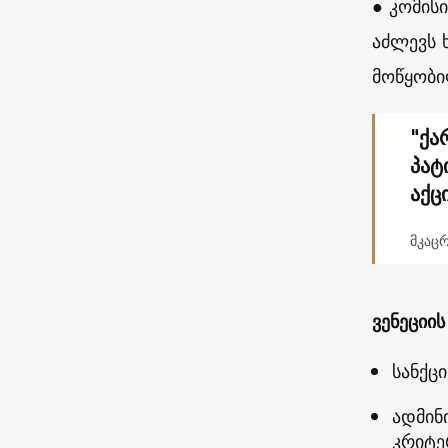
● კომის
აძლევს 
მოწყობი
"ქა
პატ
აქც
მკაც
ვენეციი
სანქცი
ადმინ
კრიტე