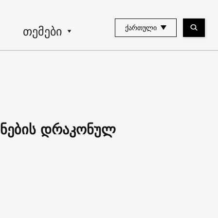
თემები
ᲥᲐᲠᲗᲣᲚᲘ
ოცნების დრაკონულ