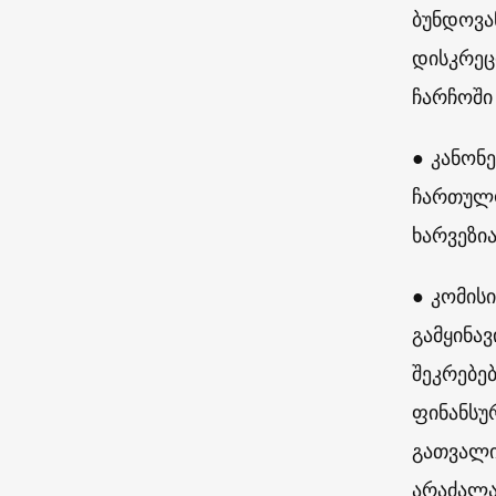
ბუნდოვა
დისკრეც
ჩარჩოში
● კანონ
ჩართულო
ხარვეზია
● კომის
გამყინა
შეკრებე
ფინანსუ
გათვალი
არაძალა