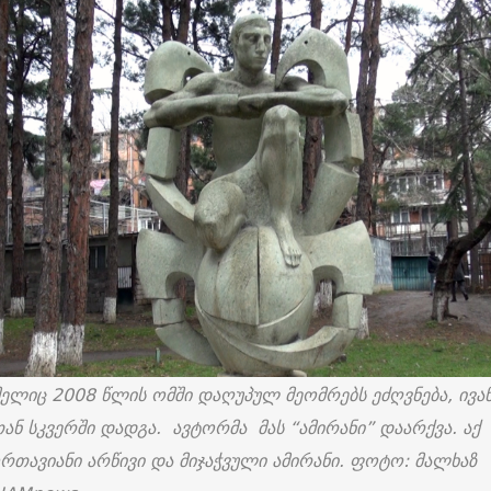
მელიც 2008 წლის ომში დაღუპულ მეომრებს ეძღვნება, ივა
ან სკვერში დადგა. ავტორმა მას “ამირანი” დაარქვა. აქ
რთავიანი არწივი და მიჯაჭვული ამირანი. ფოტო: მალხაზ