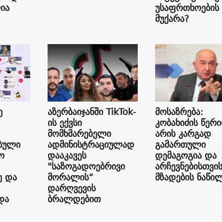
ია
უსაფრთხოების
მუქარა?
ე
აზერბაიჯანში TikTok-
მოსაზრება:
ის ექვსი
კობახიძის წერ
მომხმარებელი
არის კარგად
ბული
ადმინისტრაციულად
გამართული
ო
დააკავეს
დემაგოგია და
"საზოგადოებრივი
არჩევნებისთვი
ე და
მორალის“
მზადების ნაწი
დარღვევის
და
ბრალდებით