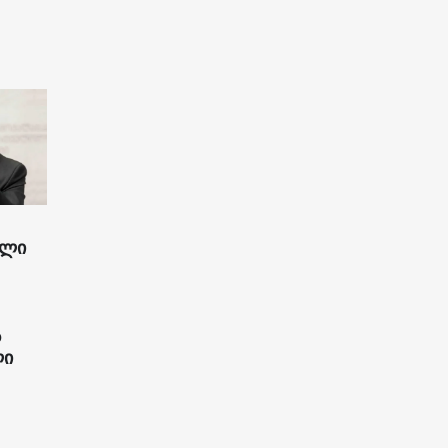
ილი
ს
ლი