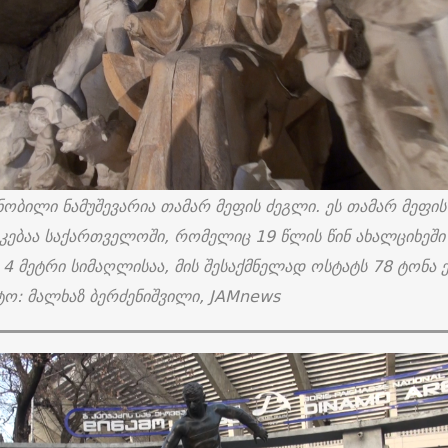
ნობილი ნამუშევარია თამარ მეფის ძეგლი. ეს თამარ მეფის
კებაა საქართველოში, რომელიც 19 წლის წინ ახალციხეში
4 მეტრი სიმაღლისაა, მის შესაქმნელად ოსტატს 78 ტონა ქ
ო: მალხაზ ბერძენიშვილი, JAMnews