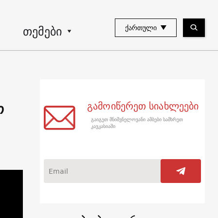
თემები
ᲥᲐᲠᲗᲣᲚᲘ
ო
გამოიწერეთ სიახლეები
გაიგეთ მნიშვნელოვანი ამბები სამხრეთ
კავკასიაში