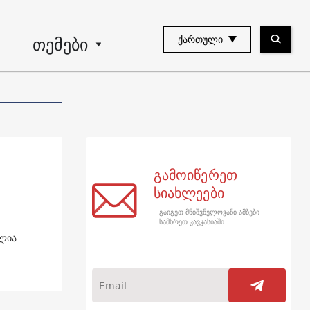
თემები
ᲥᲐᲠᲗᲣᲚᲘ
გამოიწერეთ
სიახლეები
გაიგეთ მნიშვნელოვანი ამბები
სამხრეთ კავკასიაში
ილია