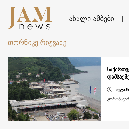
ახალი ამბები
თორნიკე რიჟვაძე
საქართვ
დამსაქმ
ივლის
კორონავირ